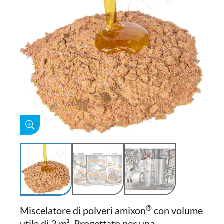
®
Miscelatore di polveri amixon
con volume
utile di 2 m³. Progettato per una