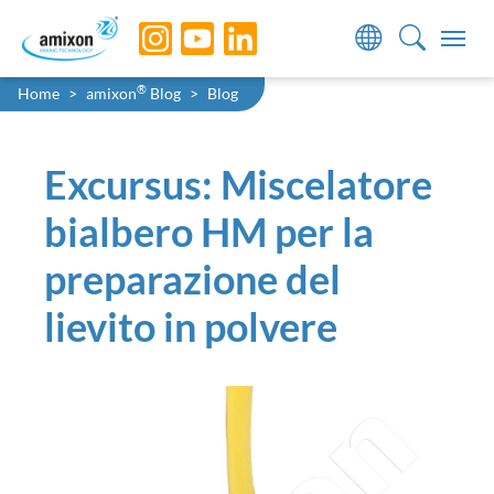
Skip to main navigation
Skip to main content
Skip to page footer
You are here:
®
Home
amixon
Blog
Blog
Excursus: Miscelatore
bialbero HM per la
preparazione del
lievito in polvere