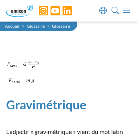
Skip to main navigation
Skip to main content
Skip to page footer
You are here:
Accueil
Glossaire
Glossaire
Gravimétrique
L'adjectif « gravimétrique » vient du mot latin