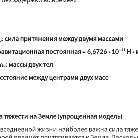
: сила притяжения между двумя массами
v
равитационная постоянная = 6,6726 · 10⁻¹¹ Н · м
m₂: массы двух тел
расстояние между центрами двух масс
а тяжести на Земле (упрощенная модель)
овседневной жизни наиболее важна сила тяжест
орой предмет притягивается к Земле. Посколь