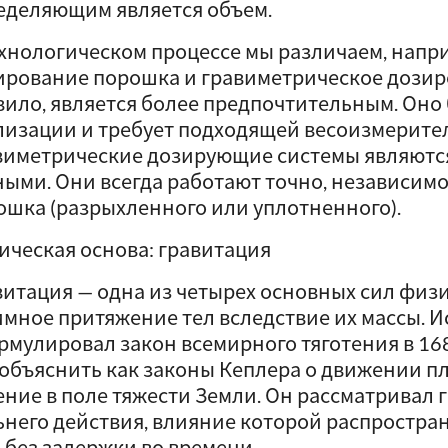
еделяющим является объем.
ехнологическом процессе мы различаем, напр
ирование порошка и гравиметрическое дозиро
вило, является более предпочтительным. Оно
лизации и требует подходящей весоизмерите
виметрические дозирующие системы являютс
ными. Они всегда работают точно, независимо
ошка (разрыхленного или уплотненного).
ическая основа: гравитация
витация — одна из четырех основных сил физ
имное притяжение тел вследствие их массы. 
рмулировал закон всемирного тяготения в 168
 объяснить как законы Кеплера о движении пл
ение в поле тяжести Земли. Он рассматривал 
ьнего действия, влияние которой распростран
ь без задержки во времени.