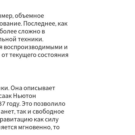
имер, объемное
вание. Последнее, как
 более сложно в
льной техники.
я воспроизводимыми и
 от текущего состояния
ики. Она описывает
Исаак Ньютон
7 году. Это позволило
анет, так и свободное
гравитацию как силу
яется мгновенно, то