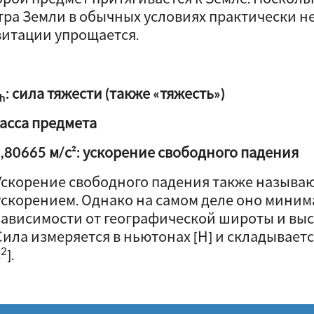
тра Земли в обычных условиях практически не
витации упрощается.
: сила тяжести (также «тяжесть»)
th
масса предмета
9,80665 м/с²: ускорение свободного падения
Ускорение свободного падения также назыв
ускорением. Однако на самом деле оно миним
зависимости от географической широты и выс
Сила измеряется в ньютонах [Н] и складывается
2
с
].