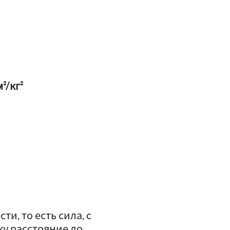
²/кг²
и, то есть сила, с
ку расстояние до