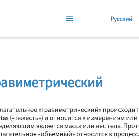
Русский
равиметрический
лагательное «гравиметрический» происходит 
itas («тяжесть») и относится к измерениям или
еделяющим является масса или вес тела. Пр
лагательное «объемный» относится к процесса