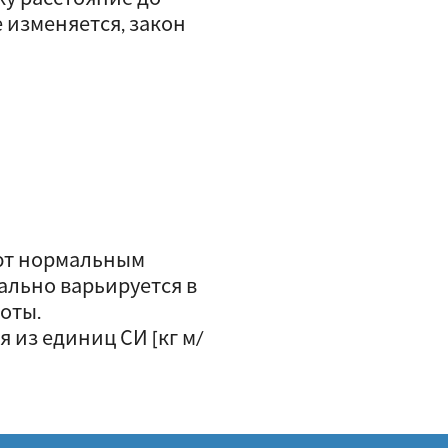
 изменяется, закон
ают нормальным
ально варьируется в
оты.
 из единиц СИ [кг м/