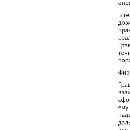
опр
В т
доз
пра
реа
Гра
точ
пор
Физ
Гра
вза
сфо
ему
пад
дал
ест