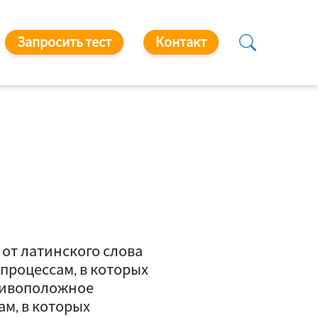
Запросить тест
Контакт
от латинского слова
 процессам, в которых
отивоположное
м, в которых