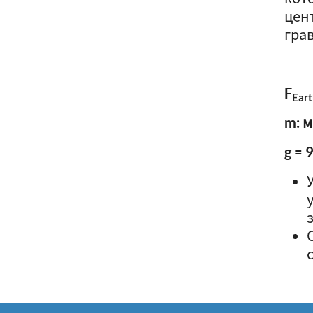
цен
гра
F
Ear
m: 
g = 