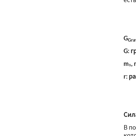
G
Gra
G: г
m₁, 
r: 
Сил
В п
кот