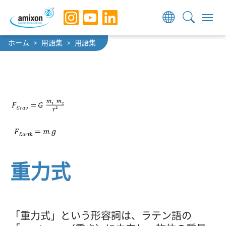
Skip to main navigation
Skip to main content
Skip to page footer
You are here:
ホーム
用語集
用語集
重力式
「重力式」という形容詞は、ラテン語の