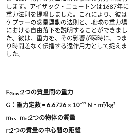
します。アイザック・ニュートンは1687年に
重力法則を提唱しました。これにより、彼は
ケプラーの惑星運動の法則と、地球の重力場
における自由落下を説明することができまし
た。彼は、重力を、その影響が瞬時に、つま
り時間差なく伝播する遠作用力として捉えま
した。
F
:2つの質量間の重力
Grav
G：重力定数 = 6.6726 × 10⁻¹¹ N・m²/kg²
m₁、m₂:2つの物体の質量
r:2つの質量の中心間の距離