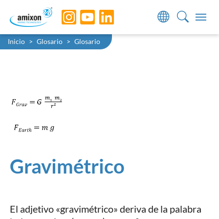
Skip to main navigation
Skip to main content
Skip to page footer
You are here:
Inicio
Glosario
Glosario
Gravimétrico
El adjetivo «gravimétrico» deriva de la palabra