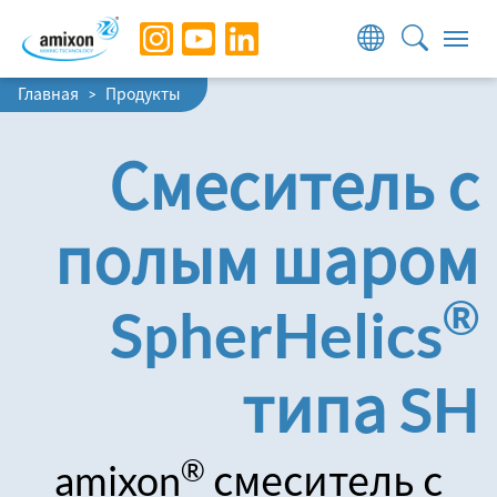
Skip to main navigation
Skip to main content
Skip to page footer
You are here:
Главная
Продукты
Смеситель с
полым шаром
®
SpherHelics
типа SH
®
amixon
смеситель с