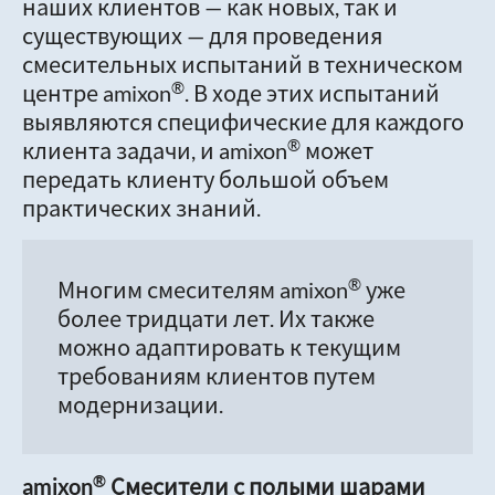
наших клиентов — как новых, так и
существующих — для проведения
смесительных испытаний в техническом
®
центре amixon
. В ходе этих испытаний
выявляются специфические для каждого
®
клиента задачи, и amixon
может
передать клиенту большой объем
практических знаний.
®
Многим смесителям amixon
уже
более тридцати лет. Их также
можно адаптировать к текущим
требованиям клиентов путем
модернизации.
®
amixon
Смесители с полыми шарами