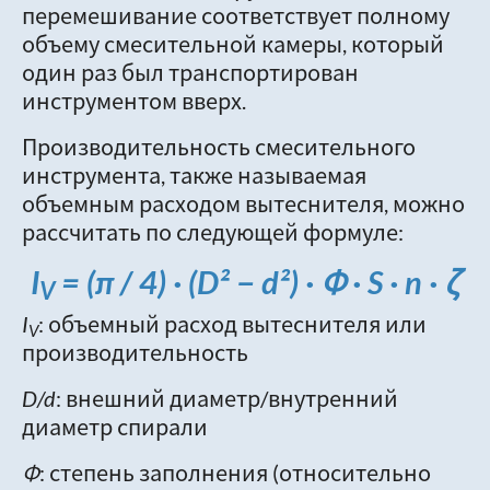
перемешивание соответствует полному
объему смесительной камеры, который
один раз был транспортирован
инструментом вверх.
Производительность смесительного
инструмента, также называемая
объемным расходом вытеснителя, можно
рассчитать по следующей формуле:
I
= (π / 4) · (D² − d²) · Φ · S · n · ζ
V
I
: объемный расход вытеснителя или
V
производительность
D/d
: внешний диаметр/внутренний
диаметр спирали
Φ
: степень заполнения (относительно