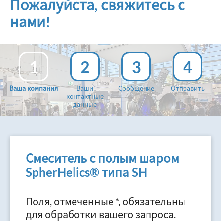
Пожалуйста, свяжитесь с
нами!
1
2
3
4
Ваша компания
Ваши
Сообщение
Отправить
контактные
данные
Смеситель с полым шаром
SpherHelics® типа SH
Поля, отмеченные *, обязательны
для обработки вашего запроса.