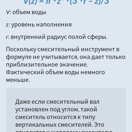
V(z) = π ⋅ z² ⋅ (3 ⋅ r – z)/3
V
: объем воды
z
: уровень наполнения
r
: внутренний радиус полой сферы.
Поскольку смесительный инструмент в
формуле не учитывается, она дает только
приблизительное значение.
Фактический объем воды немного
меньше.
Даже если смесительный вал
установлен под углом, такой
смеситель относится к типу
вертикальных смесителей. Это