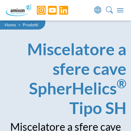
Skip to main navigation
Skip to main content
Skip to page footer
You are here:
Home
Prodotti
Miscelatore a
sfere cave
®
SpherHelics
Tipo SH
Miscelatore a sfere cave