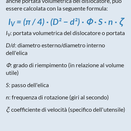
anche portata volumetrica del dislocatore, può
essere calcolata con la seguente formula:
I
= (π / 4) · (D² − d²) · Φ · S · n · ζ
V
I
: portata volumetrica del dislocatore o portata
V
D/d
: diametro esterno/diametro interno
dell'elica
Φ
: grado di riempimento (in relazione al volume
utile)
S
: passo dell'elica
n
: frequenza di rotazione (giri al secondo)
ζ
: coefficiente di velocità (specifico dell'utensile)