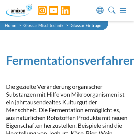
Skip to main navigation
Skip to main content
Skip to page footer
Sie sind hier:
Home
Glossar Mischtechnik
Glossar Einträge
Fermentationsverfahre
Die gezielte Veränderung organischer
Substanzen mit Hilfe von Mikroorganismen ist
ein jahrtausendealtes Kulturgut der
Menschheit. Die Fermentation ermöglicht es,
aus natürlichen Rohstoffen Produkte mit neuen
Eigenschaften herzustellen. Beispiele sind die
Herstellung von Joghurt, Käse, Bier, Wein,