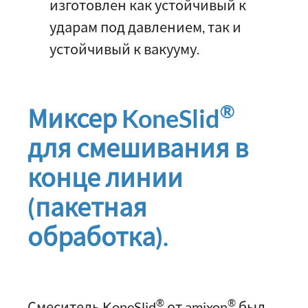
изготовлен как устойчивый к
ударам под давлением, так и
устойчивый к вакууму.
®
Миксер KoneSlid
для смешивания в
конце линии
(пакетная
обработка).
®
®
Смеситель KoneSlid
от amixon
был