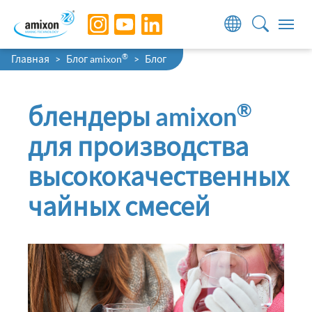
Skip to main navigation
Skip to main content
Skip to page footer
You are here:
®
Главная
Блог amixon
Блог
®
блендеры amixon
для производства
высококачественных
чайных смесей