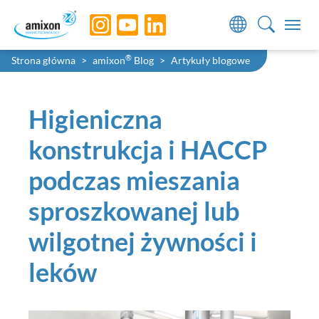
Skip to main navigation
Skip to main content
Skip to page footer
You are here:
®
Strona główna
amixon
Blog
Artykuły blogowe
Higieniczna
konstrukcja i HACCP
podczas mieszania
sproszkowanej lub
wilgotnej żywności i
leków