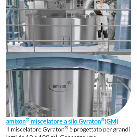
®
®
amixon
miscelatore a silo Gyraton
(GM)
®
Il miscelatore Gyraton
è progettato per grandi