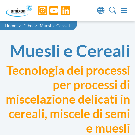
Skip to main navigation
Skip to main content
Skip to page footer
You are here:
Home
Cibo
Muesli e Cereali
Muesli e Cereali
Tecnologia dei processi
per processi di
miscelazione delicati in
cereali, miscele di semi
e muesli