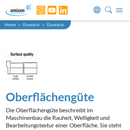
Skip to main navigation
Skip to main content
Skip to page footer
You are here:
Home
Glossario
Glossario
Oberflächengüte
Die Oberflächengüte beschreibt im
Maschinenbau die Rauheit, Welligkeit und
Bearbeitungstextur einer Oberfläche. Sie steht