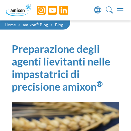
Skip to main navigation
Skip to main content
Skip to page footer
You are here:
®
Home
amixon
Blog
Blog
Preparazione degli
agenti lievitanti nelle
impastatrici di
®
precisione amixon