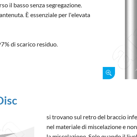
erso il basso senza segregazione.
antenuta. È essenziale per l'elevata
97% di scarico residuo.
Disc
si trovano sul retro del braccio inf
nel materiale di miscelazione e n
la miscelazione. Solo quando il live