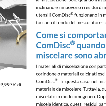
inclinano e rimuovono i residui di m
®
utensili ComDisc
funzionano in mod
toccano il fondo del mescolatore s
Come si comportano
®
ComDisc
quando 
miscelare sono abr
I materiali di miscelazione con par
corindone o materiali calcinati escl
®
ComDisc
. In questo caso, nel mis
 99,997% di
materiale da miscelare. Tuttavia, q
miscelato in modo omogeneo. Dopo
miscela identica, questi residui pa