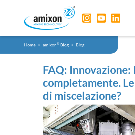
Skip to main navigation
Skip to main content
Skip to page footer
You are here:
®
Home
amixon
Blog
Blog
FAQ: Innovazione: I
completamente. Le 
di miscelazione?