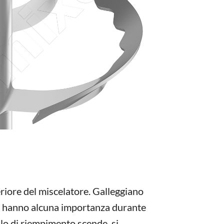
eriore del miscelatore. Galleggiano
on hanno alcuna importanza durante
llo di riempimento scende, si