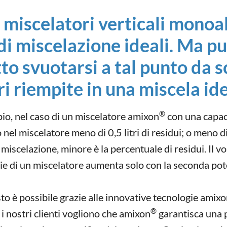
 i miscelatori verticali mono
i miscelazione ideali. Ma pu
to svuotarsi a tal punto da s
i riempite in una miscela id
®
mpio, nel caso di un miscelatore amixon
con una capacit
l miscelatore meno di 0,5 litri di residui; o meno di 
i di miscelazione, minore è la percentuale di residui. I
icie di un miscelatore aumenta solo con la seconda po
o è possibile grazie alle innovative tecnologie amix
®
e i nostri clienti vogliono che amixon
garantisca una p