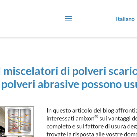
Italiano
 miscelatori di polveri scari
polveri abrasive possono usu
In questo articolo del blog affro
®
interessati amixon
sui vantaggi d
completo e sul fattore di usura deg
trovate la risposta alle vostre dom