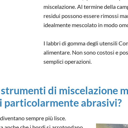
miscelazione. Al termine della cam
residui possono essere rimossi man
idealmente mescolato in modo om
I labbri di gomma degli utensili C
alimentare. Non sono costosi e pos
semplici operazioni.
strumenti di miscelazione me
i particolarmente abrasivi?
i diventano sempre più lisce.
a anche che i bordi si arrotondano.