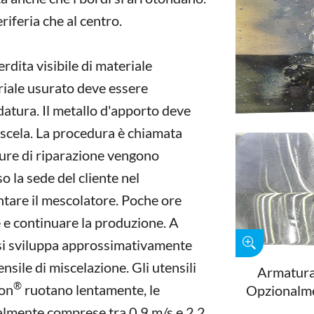
eriferia che al centro.
erdita visibile di materiale
eriale usurato deve essere
datura. Il metallo d'apporto deve
miscela. La procedura è chiamata
isure di riparazione vengono
o la sede del cliente nel
tare il mescolatore. Poche ore
e e continuare la produzione. A
 si sviluppa approssimativamente
ensile di miscelazione. Gli utensili
Armatura 
®
xon
ruotano lentamente, le
Opzionalmen
almente comprese tra 0,9 m/s e 2,2