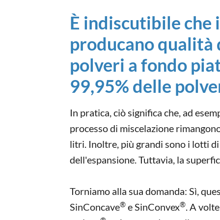
È indiscutibile che
producano qualità d
polveri a fondo piat
99,95% delle polver
In pratica, ciò significa che, ad ese
processo di miscelazione rimangono ne
litri. Inoltre, più grandi sono i lott
dell'espansione. Tuttavia, la superf
Torniamo alla sua domanda: Sì, quest
®
®
SinConcave
e SinConvex
. A volt
®