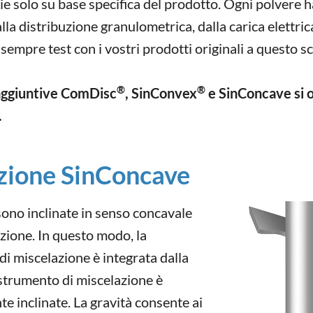
e solo su base specifica del prodotto. Ogni polvere ha
alla distribuzione granulometrica, dalla carica elettri
sempre test con i vostri prodotti originali a questo s
®
®
 aggiuntive ComDisc
, SinConvex
e SinConcave si o
.
azione SinConcave
 sono inclinate in senso concavale
lazione. In questo modo, la
i miscelazione è integrata dalla
 strumento di miscelazione è
te inclinate. La gravità consente ai