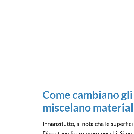
Come cambiano gli 
miscelano material
Innanzitutto, si nota che le superfic
Diventano lisce come specchi. Si not