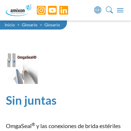
Skip to main navigation
Skip to main content
Skip to page footer
You are here:
Inicio
Glosario
Glosario
Sin juntas
®
OmgaSeal
y las conexiones de brida estériles