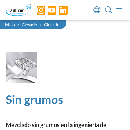
Skip to main navigation
Skip to main content
Skip to page footer
You are here:
Inicio
Glosario
Glosario
Sin grumos
Mezclado sin grumos en la ingeniería de