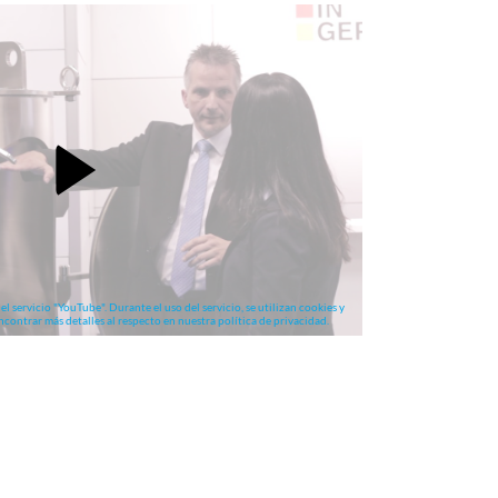
el servicio "YouTube". Durante el uso del servicio, se utilizan cookies y
ncontrar más detalles al respecto en nuestra política de privacidad.