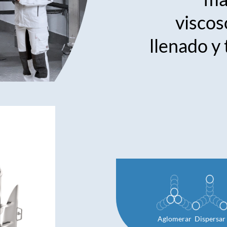
viscos
llenado y
Aglomerar
Dispersar