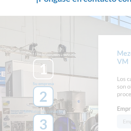
Mezc
VM
1
Los c
Su empresa
son o
2
proce
Empr
Sus datos de contacto
3