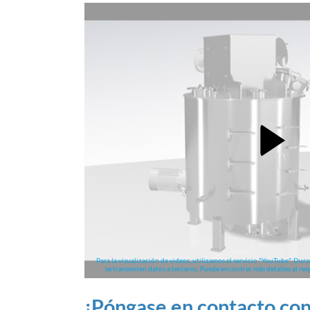
Para la visualización de videos, utilizamos el servicio "YouTube". Duran
se transmiten datos a terceros. Puede encontrar más detalles al res
¡Póngase en contacto co