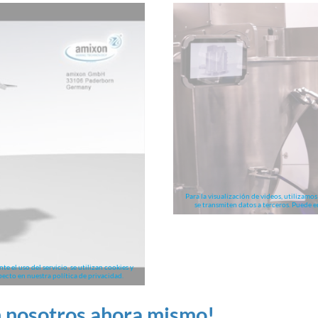
Para la visualización de videos, utilizamos 
se transmiten datos a terceros. Puede e
te el uso del servicio, se utilizan cookies y
pecto en nuestra política de privacidad.
n nosotros ahora mismo!