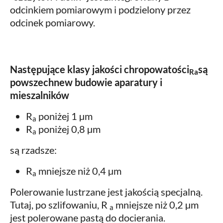
odcinkiem pomiarowym i podzielony przez
odcinek pomiarowy.
Następujące klasy jakości chropowatości
są
Ra
powszechnew budowie aparatury i
mieszalników
R
poniżej 1 µm
a
R
poniżej 0,8 µm
a
są rzadsze:
R
mniejsze niż 0,4 µm
a
Polerowanie lustrzane jest jakością specjalną.
Tutaj, po szlifowaniu, R
mniejsze niż 0,2 µm
a
jest polerowane pastą do docierania.