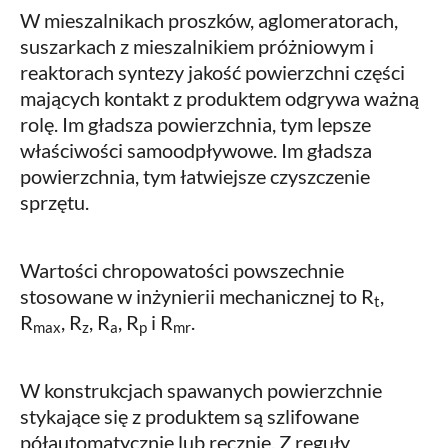
W mieszalnikach proszków, aglomeratorach,
suszarkach z mieszalnikiem próżniowym i
reaktorach syntezy jakość powierzchni części
mających kontakt z produktem odgrywa ważną
rolę. Im gładsza powierzchnia, tym lepsze
właściwości samoodpływowe. Im gładsza
powierzchnia, tym łatwiejsze czyszczenie
sprzętu.
Wartości chropowatości powszechnie
stosowane w inżynierii mechanicznej to R
,
t
R
, R
, R
, R
i R
.
max
z
a
p
mr
W konstrukcjach spawanych powierzchnie
stykające się z produktem są szlifowane
półautomatycznie lub ręcznie. Z reguły