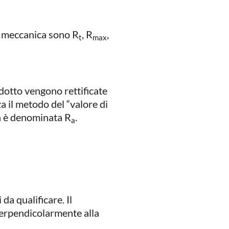
ia meccanica sono R
, R
,
t
max
odotto vengono rettificate
 il metodo del “valore di
ta è denominata R
.
a
da qualificare. Il
 perpendicolarmente alla