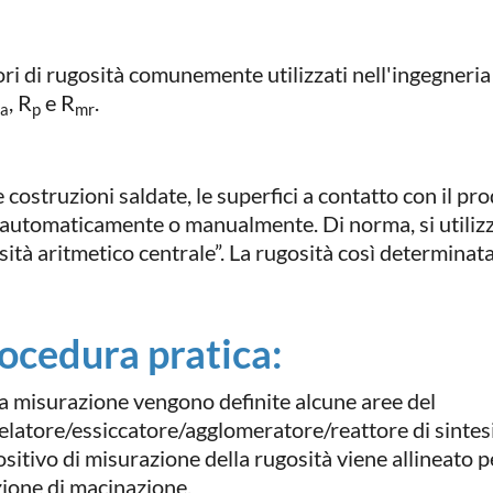
lori di rugosità comunemente utilizzati nell'ingegner
, R
e R
.
a
p
mr
 costruzioni saldate, le superfici a contatto con il pr
automaticamente o manualmente. Di norma, si utilizza
sità aritmetico centrale”. La rugosità così determina
ocedura pratica:
la misurazione vengono definite alcune aree del
elatore/essiccatore/agglomeratore/reattore di sintesi 
ositivo di misurazione della rugosità viene allineato
zione di macinazione.