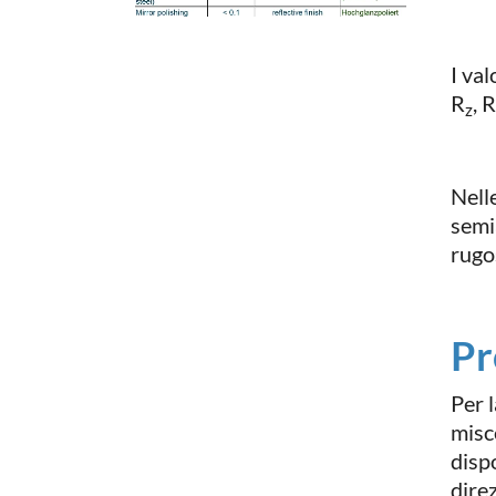
I va
R
, R
z
Nelle
semi
rugo
Pr
Per 
misc
disp
dire