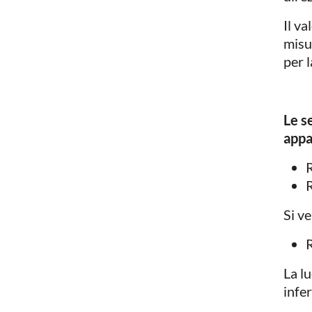
Il va
misur
per l
Le se
appa
Si v
La lu
infe