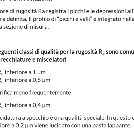
lore di rugosità Ra registra i picchi e le depressioni al
a definita. Il profilo di “picchi e valli” è integrato nel
a sezione di misura.
guenti classi di qualità per la rugosità R
sono comun
a
recchiature e miscelatori
R
inferiore a 1 µm
a
R
inferiore a 0,8 µm
a
erifica meno frequentemente
R
inferiore a 0,4 µm
a
cidatura a specchio è una qualità speciale. In questo c
riore a 0,2 µm viene lucidato con una pasta lappante.