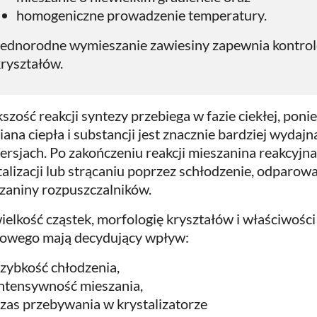
homogeniczne prowadzenie temperatury.
Jednorodne wymieszanie zawiesiny zapewnia kontro
ryształów.
szość reakcji syntezy przebiega w fazie ciekłej, po
ana ciepła i substancji jest znacznie bardziej wydajn
ersjach. Po zakończeniu reakcji mieszanina reakcyjn
talizacji lub strącaniu poprzez schłodzenie, odparow
zaniny rozpuszczalników.
ielkość cząstek, morfologię kryształów i właściwości
owego mają decydujący wpływ:
zybkość chłodzenia,
intensywność mieszania,
zas przebywania w krystalizatorze