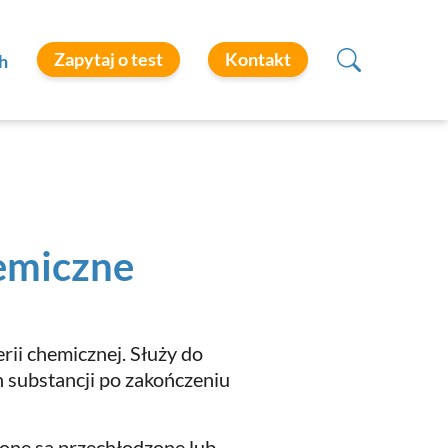
Zapytaj o test
Kontakt
h
hemiczne
rii chemicznej. Służy do
 substancji po zakończeniu
ione są przechłodzone lub