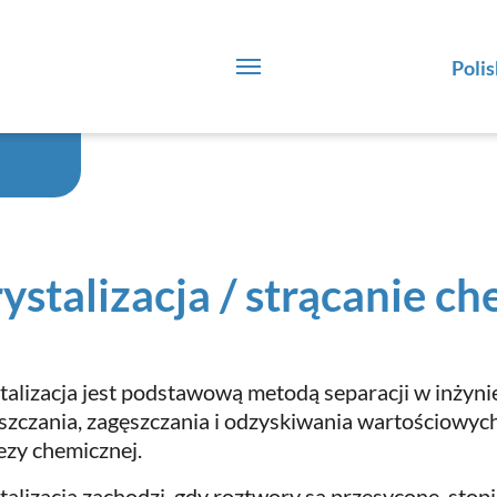
Polis
ystalizacja / strącanie c
talizacja jest podstawową metodą separacji w inżynie
szczania, zagęszczania i odzyskiwania wartościowych
ezy chemicznej.
talizacja zachodzi, gdy roztwory są przesycone, stop