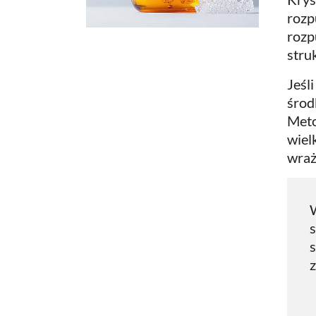
rozp
rozp
struk
Jeśl
środ
Meto
wiel
wraż
W