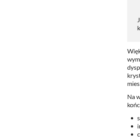
k
Więk
wymi
dysp
krys
mies
Na w
końc
s
c