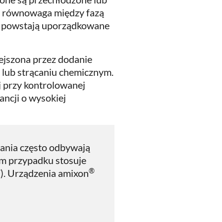
h równowaga między fazą
 – powstają uporządkowane
iejszona przez dodanie
j lub strącaniu chemicznym.
j przy kontrolowanej
ancji o wysokiej
cania często odbywają
ym przypadku stosuje
®
. Urządzenia amixon