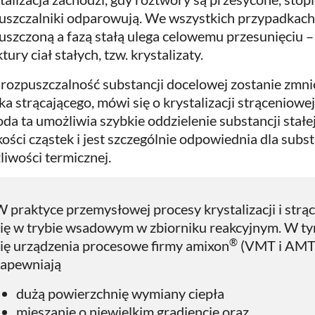
uszczalniki odparowują. We wszystkich przypadkac
uszczoną a fazą stałą ulega celowemu przesunięciu
tury ciał stałych, tzw. krystalizaty.
i rozpuszczalność substancji docelowej zostanie zmn
ka strącającego, mówi się o krystalizacji strąceniowe
da ta umożliwia szybkie oddzielenie substancji stałe
kości cząstek i jest szczególnie odpowiednia dla subst
liwości termicznej.
 praktyce przemysłowej procesy krystalizacji i strą
się w trybie wsadowym w zbiorniku reakcyjnym. W t
®
się urządzenia procesowe firmy amixon
(VMT i AMT)
zapewniają
dużą powierzchnię wymiany ciepła
mieszanie o niewielkim gradiencie oraz