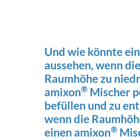
Und wie könnte ei
aussehen, wenn die
Raumhöhe zu niedri
®
amixon
Mischer p
befüllen und zu en
wenn die Raumhöhe 
®
einen amixon
Misc