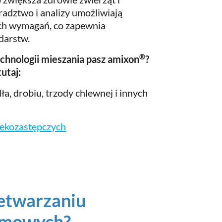
adztwo i analizy umożliwiają
ch wymagań, co zapewnia
darstw.
®
echnologii mieszania pasz amixon
?
utaj:
a, drobiu, trzody chlewnej i innych
lekozastępczych
zetwarzaniu
domowych?