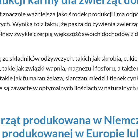
t znacznie ważniejsza jako środek produkcji i ma od
ch. Wynika to z faktu, że pasza do żywienia zwierzą
rolnicy zwykle czerpią większość swoich dochodów z
 ze składników odżywczych, takich jak skrobia, cukier
 takie jak związki wapnia, magnezu i fosforu, a takż
 takie jak fumaran żelaza, siarczan miedzi i tlenek cyn
ie są zawarte w optymalnych ilościach w naturalnych
erząt produkowana w Niemcze
t produkowanej w Europie l