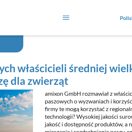
Polis
h właścicieli średniej wiel
ę dla zwierząt
amixon GmbH rozmawiał z właścicie
paszowych o wyzwaniach i korzyści
firmy te mogą korzystać z region
technologii? Wysokiej jakości sur
jakość i dostępność produktów, a
mieszanie i rozdrabnianie paszy, c