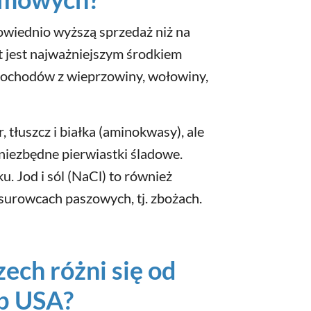
powiednio wyższą sprzedaż niż na
t jest najważniejszym środkiem
 dochodów z wieprzowiny, wołowiny,
, tłuszcz i białka (aminokwasy), ale
e niezbędne pierwiastki śladowe.
ku. Jod i sól (NaCl) to również
 surowcach paszowych, tj. zbożach.
ch różni się od
ub USA?