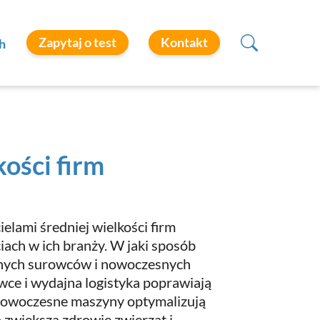
Zapytaj o test
Kontakt
h
kości firm
lami średniej wielkości firm
ach w ich branży. W jaki sposób
alnych surowców i nowoczesnych
owce i wydajna logistyka poprawiają
 nowoczesne maszyny optymalizują
o zwiększa zdrowie zwierząt i