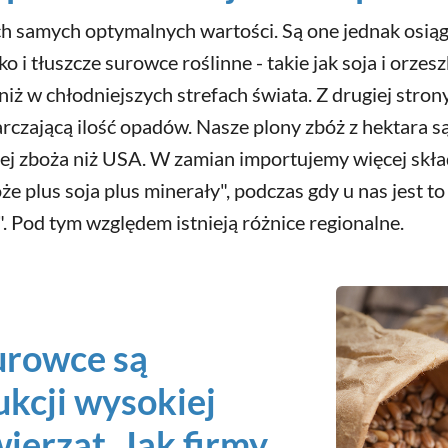
ch samych optymalnych wartości. Są one jednak osiąg
i tłuszcze surowce roślinne - takie jak soja i orzeszk
 niż w chłodniejszych strefach świata. Z drugiej st
rczającą ilość opadów. Nasze plony zbóż z hektara s
ej zboża niż USA. W zamian importujemy więcej skł
 plus soja plus minerały", podczas gdy u nas jest to 
. Pod tym względem istnieją różnice regionalne.
urowce są
kcji wysokiej
wierząt. Jak firmy