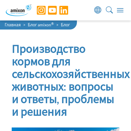
Skip to main navigation
Skip to main content
Skip to page footer
You are here:
®
Главная
Блог amixon
Блог
Производство
кормов для
сельскохозяйственных
животных: вопросы
и ответы, проблемы
и решения