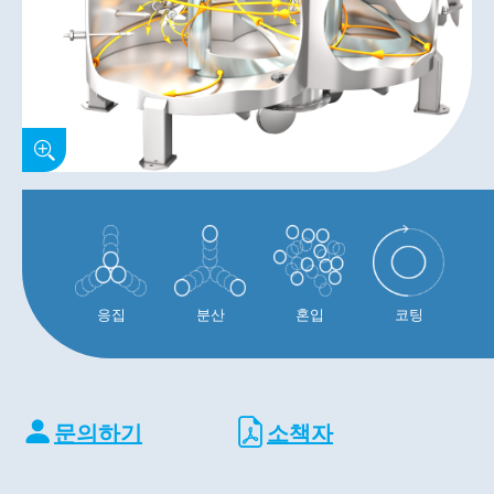
응집
분산
혼입
코팅
문의하기
소책자