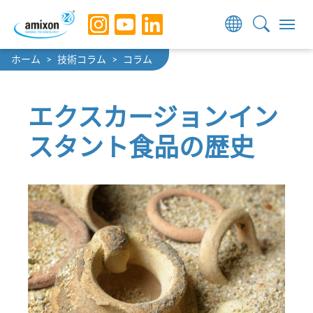
Skip to main navigation
Skip to main content
Skip to page footer
You are here:
ホーム
技術コラム
コラム
エクスカージョンイン
スタント食品の歴史