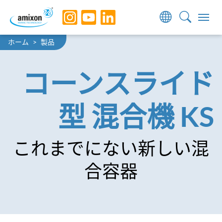
Skip to main navigation
Skip to main content
Skip to page footer
You are here:
ホーム
製品
コーンスライド
型 混合機 KS
これまでにない新しい混
合容器