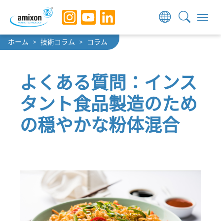
Skip to main navigation
Skip to main content
Skip to page footer
You are here:
ホーム
技術コラム
コラム
よくある質問：インス
タント食品製造のため
の穏やかな粉体混合