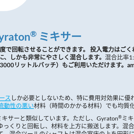
®
aton
ミキサー
度で回転させることができます。 投入電力はごく
に、しかも非常にやさしく混合します。
混合比率1:1
000リットルバッチ）もご利用いただけます。ami
ース
しか必要としないため、特に費用対効果に優
流動性の悪い
材料（時間のかかる材料）でも均質
®
ミキサーと類似しています。ただし、Gyraton
ミキ
ゆっくりと回転し、材料を上方に搬送します。混
て、混合ツールのシャフトは混合室床の上を円形