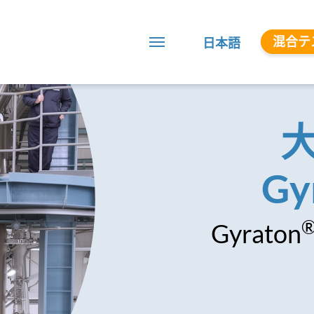
混合テ
日本語
Gy
Gyraton