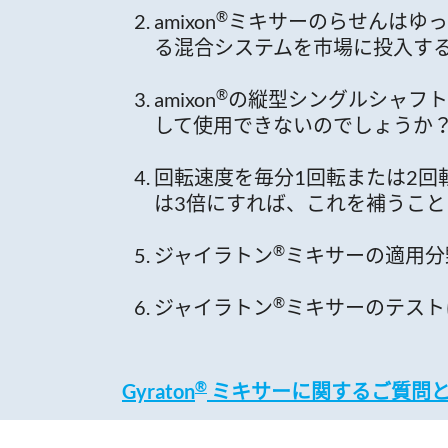
®
amixon
ミキサーのらせんはゆっく
る混合システムを市場に投入す
®
amixon
の縦型シングルシャフト
して使用できないのでしょうか
回転速度を毎分1回転または2回
は3倍にすれば、これを補うこ
®
ジャイラトン
ミキサーの適用分
®
ジャイラトン
ミキサーのテスト
®
Gyraton
ミキサーに関するご質問