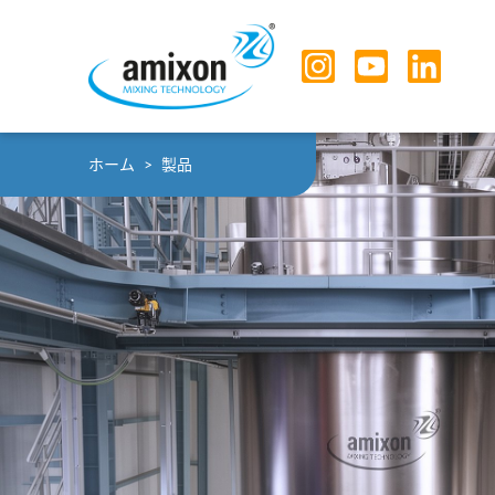
Skip to main navigation
Skip to main content
Skip to page footer
You are here:
ホーム
製品