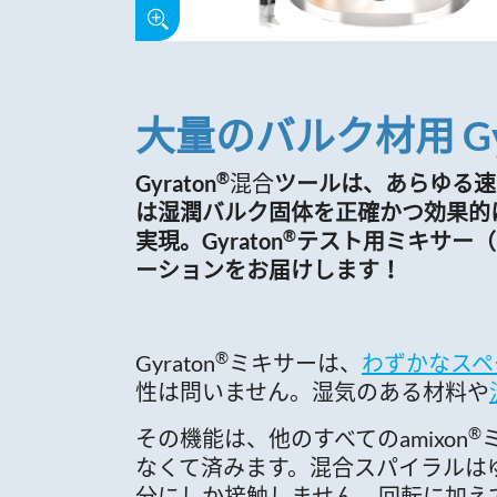
大量のバルク材用 Gyr
®
Gyraton
混合
ツールは、あらゆる速
は湿潤バルク固体を正確かつ効果的
®
実現。Gyraton
テスト用ミキサー（3
ーションをお届けします！
®
Gyraton
ミキサーは、
わずかなスペ
性は問いません。湿気のある材料や
®
その機能は、他のすべてのamixon
なくて済みます。混合スパイラルは
分にしか接触しません。回転に加え