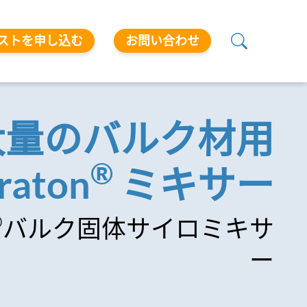
ストを申し込む
お問い合わせ
大量のバルク材用
®
raton
ミキサー
®
バルク固体サイロミキサ
ー