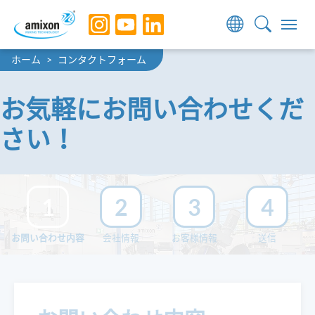
Skip to main navigation
Skip to main content
Skip to page footer
You are here:
ホーム
コンタクトフォーム
お気軽にお問い合わせくだ
さい！
1
2
3
4
お問い合わせ内容
会社情報
お客様情報
送信