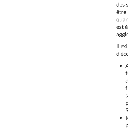
des 
être
quant
est 
aggl
Il e
d'éc
A
t
d
f
s
p