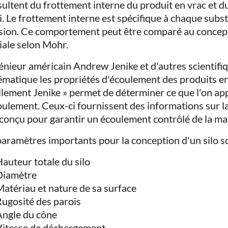
ésultent du frottement interne du produit en vrac et d
i. Le frottement interne est spécifique à chaque subs
sion. Ce comportement peut être comparé au concept 
xiale selon Mohr.
génieur américain Andrew Jenike et d'autres scientifi
ématique les propriétés d'écoulement des produits en
illement Jenike » permet de déterminer ce que l'on app
oulement. Ceux-ci fournissent des informations sur la
 conçu pour garantir un écoulement contrôlé de la ma
paramètres importants pour la conception d'un silo so
auteur totale du silo
Diamètre
atériau et nature de sa surface
ugosité des parois
Angle du cône
Vitesse de déchargement