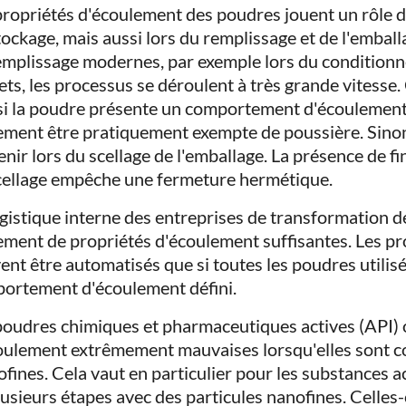
propriétés d'écoulement des poudres jouent un rôle d
tockage, mais aussi lors du remplissage et de l'emballa
emplissage modernes, par exemple lors du conditionn
ets, les processus se déroulent à très grande vitesse. 
si la poudre présente un comportement d'écoulement 
ement être pratiquement exempte de poussière. Sino
nir lors du scellage de l'emballage. La présence de fi
cellage empêche une fermeture hermétique.
ogistique interne des entreprises de transformation
ement de propriétés d'écoulement suffisantes. Les p
ent être automatisés que si toutes les poudres utilis
ortement d'écoulement défini.
poudres chimiques et pharmaceutiques actives (API) o
oulement extrêmement mauvaises lorsqu'elles sont co
ofines. Cela vaut en particulier pour les substances a
lusieurs étapes avec des particules nanofines. Celle