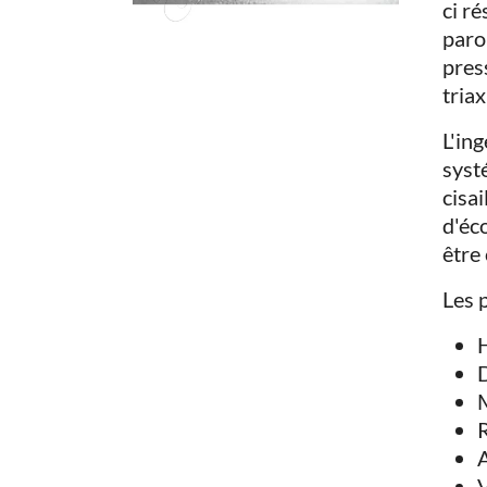
ci r
paro
pres
tria
L'in
syst
cisa
d'éc
être
Les 
H
M
R