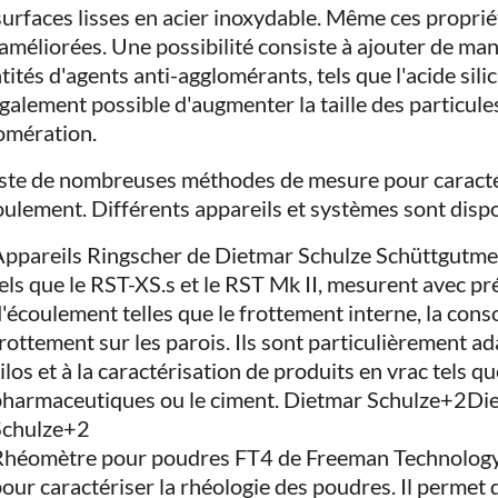
surfaces lisses en acier inoxydable. Même ces propri
 améliorées. Une possibilité consiste à ajouter de man
ités d'agents anti-agglomérants, tels que l'acide silic
également possible d'augmenter la taille des particule
omération.
xiste de nombreuses méthodes de mesure pour caracté
oulement. Différents appareils et systèmes sont dispo
ppareils Ringscher de Dietmar Schulze Schüttgutmes
els que le RST-XS.s et le RST Mk II, mesurent avec pr
'écoulement telles que le frottement interne, la conso
rottement sur les parois. Ils sont particulièrement a
ilos et à la caractérisation de produits en vrac tels qu
pharmaceutiques ou le ciment. Dietmar Schulze+2D
Schulze+2
Rhéomètre pour poudres FT4 de Freeman Technology 
our caractériser la rhéologie des poudres. Il permet