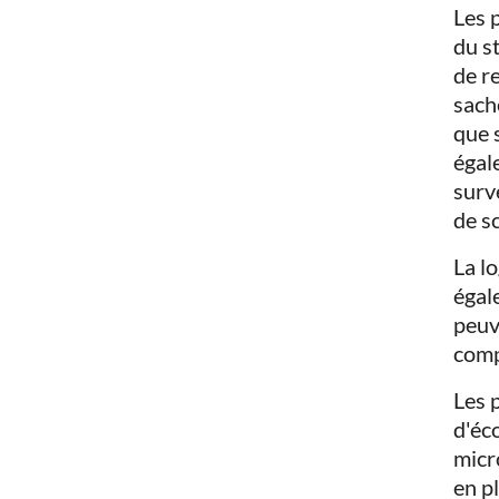
Les 
du s
de r
sach
que 
égal
surve
de s
La l
égal
peuv
comp
Les 
d'éc
micr
en p