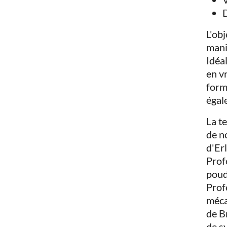
D
L'obj
mani
Idéa
en v
form
égal
La t
de n
d'Er
Prof
poud
Prof
méca
de B
de s