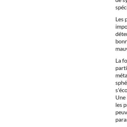
spéc
Les 
impo
déte
bonn
mauv
La f
part
méta
sphé
s'éc
Une 
les 
peuv
para