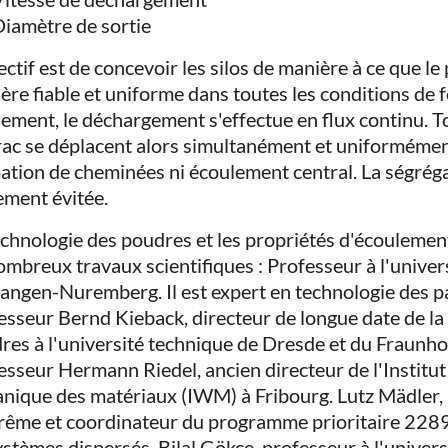
iamètre de sortie
ectif est de concevoir les silos de manière à ce que le
ère fiable et uniforme dans toutes les conditions de
lement, le déchargement s'effectue en flux continu. T
rac se déplacent alors simultanément et uniformément v
ation de cheminées ni écoulement central. La ségrégati
ement évitée.
echnologie des poudres et les propriétés d'écoulement
ombreux travaux scientifiques : Professeur à l'univer
langen-Nuremberg. Il est expert en technologie des par
esseur Bernd Kieback, directeur de longue date de la 
res à l'université technique de Dresde et du Fraunh
esseur Hermann Riedel, ancien directeur de l'Institut
nique des matériaux (IWM) à Fribourg. Lutz Mädler, p
rême et coordinateur du programme prioritaire 2289
ystèmes dispersés. Bilal Gökce, professeur à l'univer