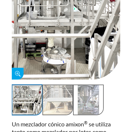
®
Un mezclador cónico amixon
se utiliza
tanto como mezclador por lotes como