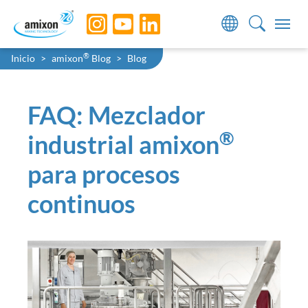
Skip to main navigation
Skip to main content
Skip to page footer
You are here:
®
Inicio
amixon
Blog
Blog
FAQ: Mezclador
®
industrial amixon
para procesos
continuos