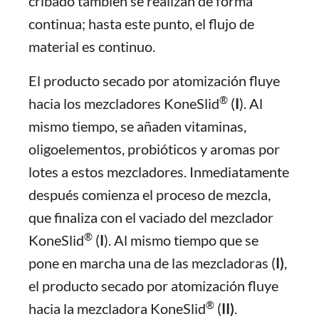
cribado también se realizan de forma
continua; hasta este punto, el flujo de
material es continuo.
El producto secado por atomización fluye
®
hacia los mezcladores KoneSlid
(
I
). Al
mismo tiempo, se añaden vitaminas,
oligoelementos, probióticos y aromas por
lotes a estos mezcladores. Inmediatamente
después comienza el proceso de mezcla,
que finaliza con el vaciado del mezclador
®
KoneSlid
(
I
). Al mismo tiempo que se
pone en marcha una de las mezcladoras (
I)
,
el producto secado por atomización fluye
®
hacia la mezcladora KoneSlid
(
II)
.