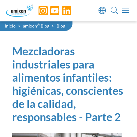
Skip to main navigation
Skip to main content
Skip to page footer
You are here:
®
Inicio
amixon
Blog
Blog
Mezcladoras
industriales para
alimentos infantiles:
higiénicas, conscientes
de la calidad,
responsables - Parte 2