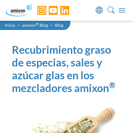
Skip to main navigation
Skip to main content
Skip to page footer
You are here:
®
Inicio
amixon
Blog
Blog
Recubrimiento graso
de especias, sales y
azúcar glas en los
®
mezcladores amixon