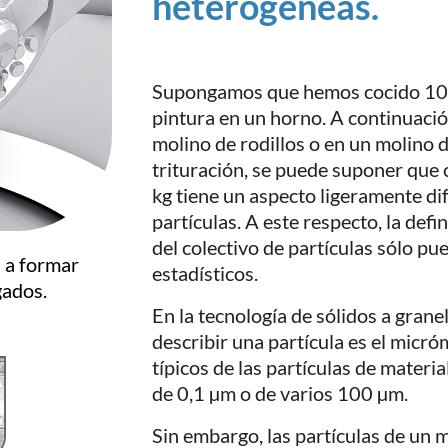
heterogéneas.
Supongamos que hemos cocido 100
pintura en un horno. A continuaci
molino de rodillos o en un molino d
trituración, se puede suponer que 
kg tiene un aspecto ligeramente di
partículas. A este respecto, la defi
del colectivo de partículas sólo 
n a formar
estadísticos.
gados.
En la tecnología de sólidos a granel
describir una partícula es el micr
típicos de las partículas de materia
de 0,1 µm o de varios 100 µm.
Sin embargo, las partículas de un 