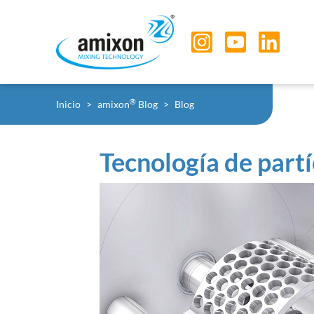
Skip to main navigation
Skip to main content
Skip to page footer
You are here:
®
Inicio
amixon
Blog
Blog
Tecnología de partí