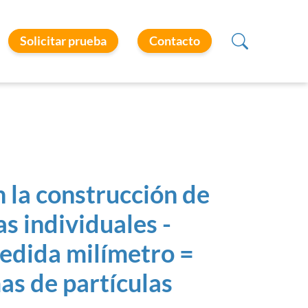
Solicitar prueba
Contacto
n la construcción de
as individuales -
medida milímetro =
as de partículas