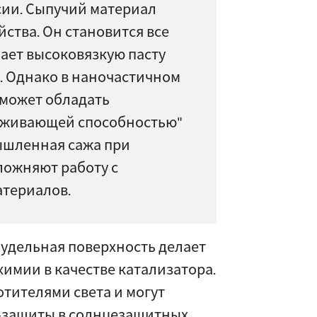
сии. Сыпучий материал
йства. Он становится все
ает высоковязкую пасту
. Однако в наночастичном
 может обладать
рживающей способностью"
ышленная сажа при
ложняют работу с
атериалов.
удельная поверхность делает
химии в качестве катализатора.
тителями света и могут
Ф-защиты в солнцезащитных