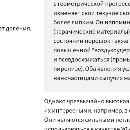
в геометрической прогрес
изменяет свои текучие сво
более липким. Он напомин
ет деления.
(керамические материалы)
состоянии порошок также
повышенной "воздухоуде
и псевдоожижаться (пром
пиролизе). Оба явления ус
наночастицами сыпучих м
Однако чрезвычайно высокая 
их интересными, например, в 
Они являются сильными погло
использоваться в качестве У