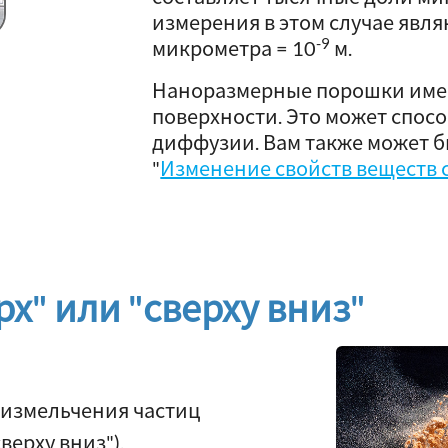
измерения в этом случае явля
-9
микрометра = 10
м.
Наноразмерные порошки име
поверхности. Это может спос
диффузии. Вам также может б
"
Изменение свойств веществ
рх" или "сверху вниз"
 измельчения частиц
верху вниз"),