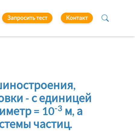
Запросить тест
Контакт
шиностроения,
овки - с единицей
-3
иметр = 10
м, а
стемы частиц.