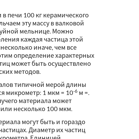
 в печи 100 кг керамического
льчаем эту массу в валковой
руйной мельнице. Можно
бления каждая частица этой
 несколько иначе, чем все
 этим определение характерных
тиц может быть осуществлено
ских методов.
иалов типичной мерой длины
-6
я микрометр: 1 мкм = 10
м =.
пучего материала может
 или несколько 100 мкм.
ериала могут быть и гораздо
частицах. Диаметр их частиц
крометра. Единицей