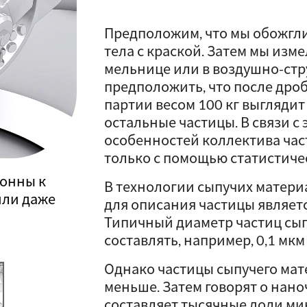
Предположим, что мы обожгли
тела с краской. Затем мы изме
мельнице или в воздушно-ст
предположить, что после дро
партии весом 100 кг выглядит
остальные частицы. В связи с
особенностей коллектива час
только с помощью статистиче
лонны к
В технологии сыпучих матер
или даже
для описания частицы являетс
Типичный диаметр частиц сы
составлять, например, 0,1 мкм
Однако частицы сыпучего мат
меньше. Затем говорят о нано
составляет тысячные доли ми