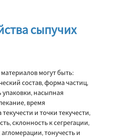
йства сыпучих
 материалов могут быть:
еский состав, форма частиц,
ь упаковки, насыпная
спекание, время
 текучести и точки текучести,
ть, склонность к сегрегации,
к агломерации, тонучесть и