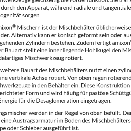
l durch den Apparat, während radiale und tangentia
genität sorgen.
®
mixon
Mischern ist der Mischbehälter üblicherweise
nder. Alternativ kann er konisch geformt sein oder au
gehenden Zylindern bestehen. Zudem fertigt amixon
er Bauart stellt eine innenliegende Hohlkugel den Mi
elartiges Mischwerkzeug rotiert.
 weitere Bauart des Mischbehälters nutzt einen zyli
ine vertikale Achse rotiert. Von oben ragen rotierend
hwerkzeuge in den Behälter ein. Diese Konstruktion e
erichteter Form und wird häufig für pastöse Schüttg
 Energie für die Desaglomeration eingetragen.
gsmischer werden in der Regel von oben befüllt. De
 eine Austragsarmatur im Boden des Mischbehälters, 
pe oder Schieber ausgeführt ist.