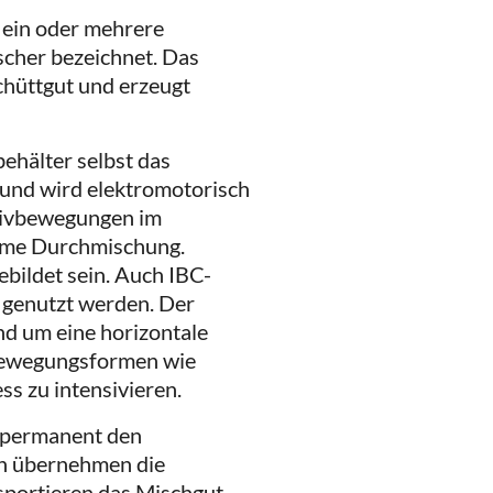
n ein oder mehrere
cher bezeichnet. Das
chüttgut und erzeugt
behälter selbst das
 und wird elektromotorisch
ativbewegungen im
rme Durchmischung.
bildet sein. Auch IBC-
 genutzt werden. Der
und um eine horizontale
 Bewegungsformen wie
s zu intensivieren.
 permanent den
rn übernehmen die
nsportieren das Mischgut