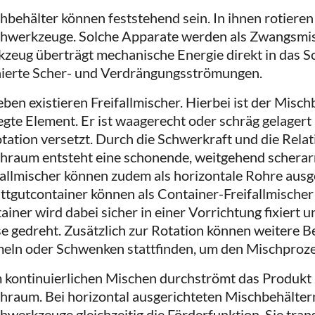
hbehälter können feststehend sein. In ihnen rotiere
hwerkzeuge. Solche Apparate werden als Zwangsmis
zeug überträgt mechanische Energie direkt in das S
nierte Scher- und Verdrängungsströmungen.
ben existieren Freifallmischer. Hierbei ist der Misch
gte Element. Er ist waagerecht oder schräg gelagert
otation versetzt. Durch die Schwerkraft und die Rel
hraum entsteht eine schonende, weitgehend schera
fallmischer können zudem als horizontale Rohre ausge
ttgutcontainer können als Container-Freifallmischer
ainer wird dabei sicher in einer Vorrichtung fixiert 
e gedreht. Zusätzlich zur Rotation können weitere
eln oder Schwenken stattfinden, um den Mischprozes
 kontinuierlichen Mischen durchströmt das Produkt
hraum. Bei horizontal ausgerichteten Mischbehälte
hwerkzeuge gleichzeitig die Förderfunktion. Sie tra