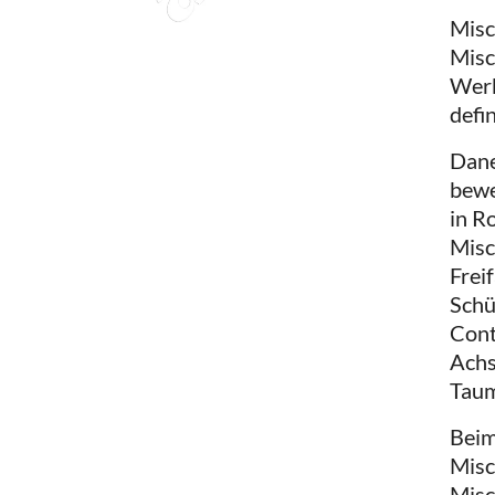
Misc
Misc
Werk
defi
Dane
bewe
in R
Misc
Frei
Schü
Cont
Achs
Taum
Beim
Misc
Misc