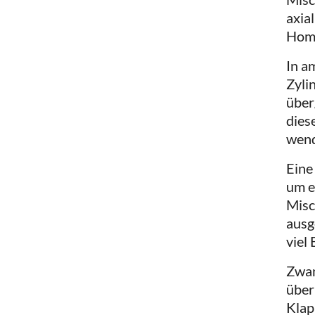
axia
Homo
In a
Zyli
über
dies
wend
Eine
um e
Misc
ausg
viel
Zwan
über
Klap