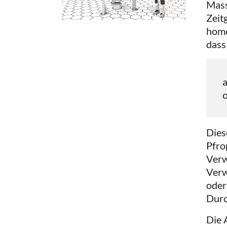
Mass
Zeit
homo
dass
o
Dies
Pfrop
Verw
Verw
oder
Durc
Die 