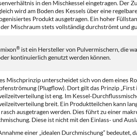
enverhältnis in den Mischkessel eingetragen. Der Zu
gleich wird am Boden des Kessels über eine regelba
genisiertes Produkt ausgetragen. Ein hoher Füllstan
 der Mischraum stets vollständig durchströmt und gu
®
amixon
ist ein Hersteller von Pulvermischern, die 
der kontinuierlich genutzt werden können.
es Mischprinzip unterscheidet sich von dem eines R
fenströmung (Plugflow). Dort gilt das Prinzip „First i
eilzeitverteilung ist eng. Im Kessel-Durchflussmische
eilzeitverteilung breit. Ein Produktteilchen kann lan
 rasch ausgetragen werden. Dies führt zu einer makr
hmischung. Diese ist nicht mit den Einlass- und Aus
Annahme einer „idealen Durchmischung” bedeutet, d