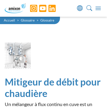
Skip to main navigation
Skip to main content
Skip to page footer
You are here:
Accueil
Glossaire
Glossaire
Mitigeur de débit pour
chaudière
Un mélangeur à flux continu en cuve est un