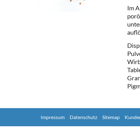
Im A
porö
unte
aufl
Disp
Pulv
Wirb
Table
Gran
Pigm
Impressum
Datenschutz
Sitemap
Kunde