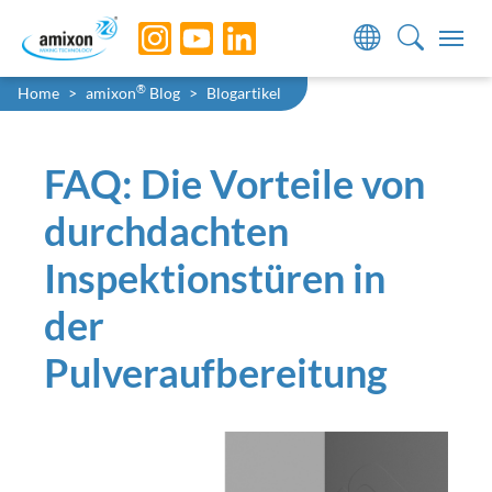
Skip to main navigation
Skip to main content
Skip to page footer
Sie sind hier:
®
Home
amixon
Blog
Blogartikel
FAQ: Die Vorteile von
durchdachten
Inspektionstüren in
der
Pulveraufbereitung