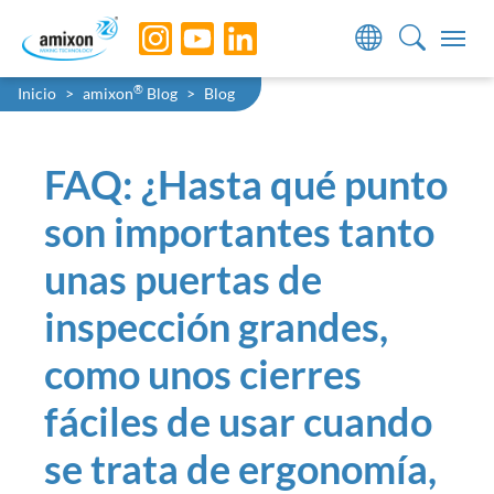
Skip to main navigation
Skip to main content
Skip to page footer
You are here:
®
Inicio
amixon
Blog
Blog
FAQ: ¿Hasta qué punto
son importantes tanto
unas puertas de
inspección grandes,
como unos cierres
fáciles de usar cuando
se trata de ergonomía,