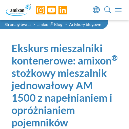
Skip to main navigation
Skip to main content
Skip to page footer
You are here:
®
Strona główna
amixon
Blog
Artykuły blogowe
Ekskurs mieszalniki
®
kontenerowe: amixon
stożkowy mieszalnik
jednowałowy AM
1500 z napełnianiem i
opróżnianiem
pojemników