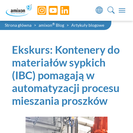
Skip to main navigation
Skip to main content
Skip to page footer
You are here:
®
Strona główna
amixon
Blog
Artykuły blogowe
Ekskurs: Kontenery do
materiałów sypkich
(IBC) pomagają w
automatyzacji procesu
mieszania proszków