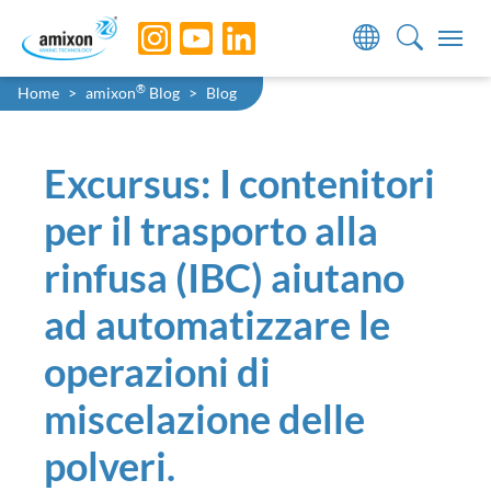
Skip to main navigation
Skip to main content
Skip to page footer
You are here:
®
Home
amixon
Blog
Blog
Excursus: I contenitori
per il trasporto alla
rinfusa (IBC) aiutano
ad automatizzare le
operazioni di
miscelazione delle
polveri.