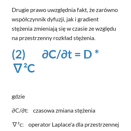
Drugie prawo uwzględnia fakt, że zarówno
współczynnik dyfuzji, jak i gradient
stężenia zmieniają się w czasie ze względu
na przestrzenny rozkład stężenia.
(2) ∂C/∂t = D *
∇²C
gdzie
∂C/∂t: czasowa zmiana stężenia
∇²c: operator Laplace'a dla przestrzennej