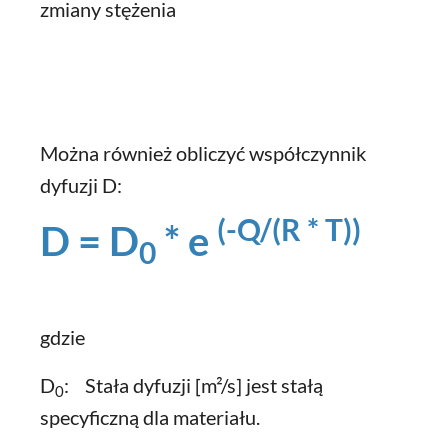
zmiany stężenia
Można również obliczyć współczynnik
dyfuzji D:
(-Q/(R * T))
D = D
* e
0
gdzie
D
: Stała dyfuzji [m²/s] jest stałą
0
specyficzną dla materiału.