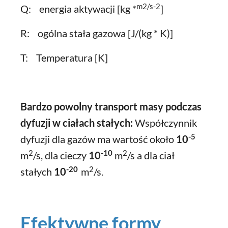
m2/s-2
Q: energia aktywacji [kg *
]
R: ogólna stała gazowa [J/(kg * K)]
T: Temperatura [K]
Bardzo powolny transport masy podczas
dyfuzji w ciałach stałych:
Współczynnik
-5
dyfuzji dla gazów ma wartość około
10
2
-10
2
m
/s, dla cieczy
10
m
/s a dla ciał
-20
2
stałych
10
m
/s.
Efektywne formy