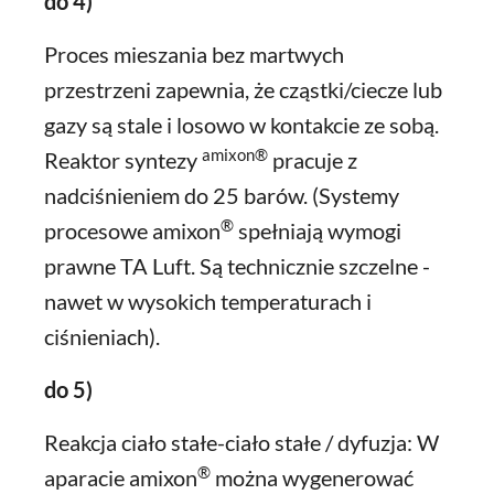
do 4)
Proces mieszania bez martwych
przestrzeni zapewnia, że cząstki/ciecze lub
gazy są stale i losowo w kontakcie ze sobą.
amixon®
Reaktor syntezy
pracuje z
nadciśnieniem do 25 barów. (Systemy
®
procesowe amixon
spełniają wymogi
prawne TA Luft. Są technicznie szczelne -
nawet w wysokich temperaturach i
ciśnieniach).
do 5)
Reakcja ciało stałe-ciało stałe / dyfuzja: W
®
aparacie amixon
można wygenerować