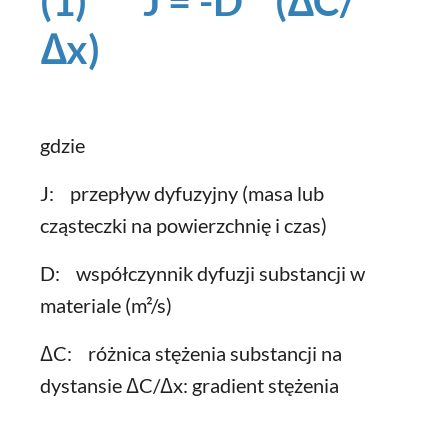
(1) J = -D * (ΔC/
Δx)
gdzie
J: przepływ dyfuzyjny (masa lub
cząsteczki na powierzchnię i czas)
D: współczynnik dyfuzji substancji w
materiale (m²/s)
ΔC: różnica stężenia substancji na
dystansie ΔC/Δx: gradient stężenia