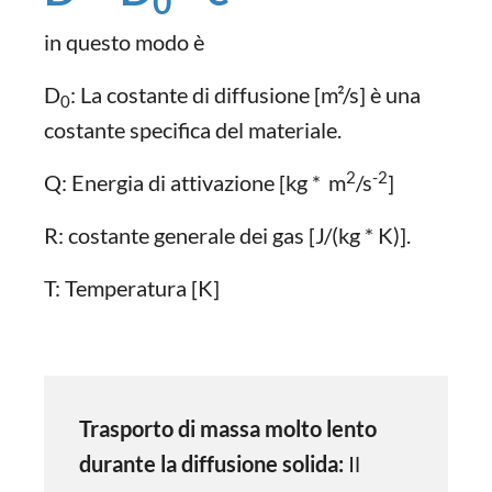
0
in questo modo è
D
: La costante di diffusione [m²/s] è una
0
costante specifica del materiale.
2
-2
Q: Energia di attivazione [kg *
m
/s
]
R: costante generale dei gas [J/(kg * K)].
T: Temperatura [K]
Trasporto di massa molto lento
durante la diffusione solida:
Il