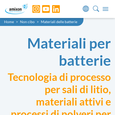
Skip to main navigation
Skip to main content
Skip to page footer
You are here:
Home
Non cibo
Materiali delle batterie
Materiali per
batterie
Tecnologia di processo
per sali di litio,
materiali attivi e
processi di polveri per