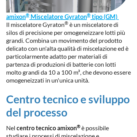
®
®
amixon
Miscelatore Gyraton
tipo (GM)
®
Il miscelatore Gyraton
è un miscelatore di
silos di precisione per omogeneizzare lotti più
grandi. Combina un movimento del prodotto
delicato con un'alta qualità di miscelazione ed è
particolarmente adatto per materiali di
partenza di produzioni di batterie con lotti
molto grandi da 10 a 100 m³, che devono essere
omogeneizzati in un'unica unità.
Centro tecnico e sviluppo
del processo
®
Nel
centro tecnico
amixon
è possibile
studiare i processi di miscelazione e