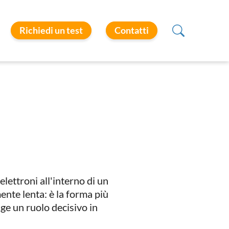
Richiedi un test
Contatti
elettroni all'interno di un
mente lenta: è la forma più
lge un ruolo decisivo in