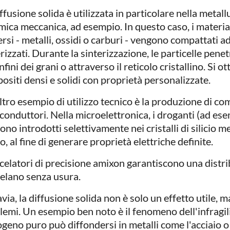
ffusione solida è utilizzata in particolare nella metall
mica meccanica, ad esempio. In questo caso, i materia
rsi - metalli, ossidi o carburi - vengono compattati ad
rizzati. Durante la sinterizzazione, le particelle penet
nfini dei grani o attraverso il reticolo cristallino. Si 
ositi densi e solidi con proprietà personalizzate.
ltro esempio di utilizzo tecnico è la produzione di c
conduttori. Nella microelettronica, i droganti (ad ese
no introdotti selettivamente nei cristalli di silicio m
o, al fine di generare proprietà elettriche definite.
scelatori di precisione amixon garantiscono una distr
elano senza usura.
via, la diffusione solida non è solo un effetto utile,
lemi. Un esempio ben noto è il fenomeno dell'infragi
ogeno puro può diffondersi in metalli come l'acciaio o 