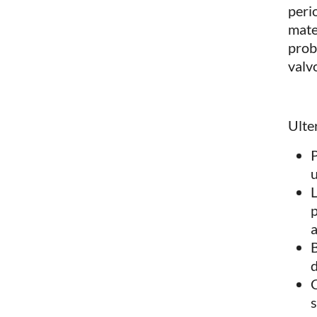
peri
mate
prob
valv
Ulter
P
u
L
p
B
d
C
s