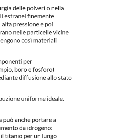
urgia delle polveri o nella
li estranei finemente
 alta pressione e poi
rano nelle particelle vicine
ottengono così materiali
omponenti per
mpio, boro e fosforo)
ediante diffusione allo stato
ibuzione uniforme ideale.
 ma può anche portare a
limento da idrogeno:
il titanio per un lungo