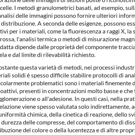
celle. I metodi granulometrici basati, ad esempio, sull
'analisi delle immagini possono fornire ulteriori infor
a distribuzione. A seconda delle esigenze, possono ess
tivi per i materiali, come la fluorescenza a raggi X, 
rossa, l'analisi termica o metodi di misurazione magnet
adatta dipende dalle proprietà del componente traccia
la e dal limite di rilevabilità richiesto.
stante questa varietà di metodi, nei processi industr
iali solidi è spesso difficile stabilire protocolli di anali
icolarmente problematici sono i materiali finemente di
ioattivi, presenti in concentrazioni molto basse e ch
gglomerazione o all'adesione. In questi casi, nella prat
elazione viene spesso valutata solo indirettamente, 
uniformità chimica, della cinetica di reazione, dello s
a durezza delle compresse, del comportamento di diss
ibuzione del colore o della lucentezza e di altre propr