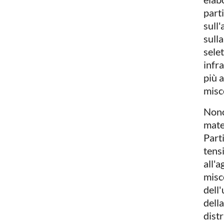
parti
sull
sull
selet
infra
più 
misce
Nono
mater
Part
tens
all'a
misc
dell'
dell
distr