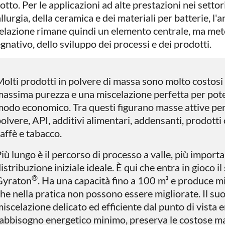
tto. Per le applicazioni ad alte prestazioni nei settori
lurgia, della ceramica e dei materiali per batterie, l'an
elazione rimane quindi un elemento centrale, ma me
gnativo, dello sviluppo dei processi e dei prodotti.
olti prodotti in polvere di massa sono molto costosi 
assima purezza e una miscelazione perfetta per poter
odo economico. Tra questi figurano masse attive per b
olvere, API, additivi alimentari, addensanti, prodotti ch
affè e tabacco.
iù lungo è il percorso di processo a valle, più import
istribuzione iniziale ideale. È qui che entra in gioco il
®
Gyraton
. Ha una capacità fino a 100 m³ e produce mis
he nella pratica non possono essere migliorate. Il su
iscelazione delicato ed efficiente dal punto di vista 
abbisogno energetico minimo, preserva le costose ma