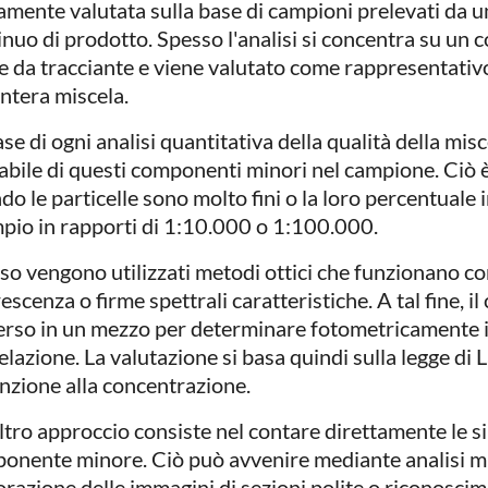
tamente valutata sulla base di campioni prelevati da un
inuo di prodotto. Spesso l'analisi si concentra su u
e da tracciante e viene valutato come rappresentativ
intera miscela.
se di ogni analisi quantitativa della qualità della misc
dabile di questi componenti minori nel campione. Ciò è
do le particelle sono molto fini o la loro percentuale
pio in rapporti di 1:10.000 o 1:100.000.
so vengono utilizzati metodi ottici che funzionano co
escenza o firme spettrali caratteristiche. A tal fine, 
erso in un mezzo per determinare fotometricamente i
elazione. La valutazione si basa quindi sulla legge di
tinzione alla concentrazione.
ltro approccio consiste nel contare direttamente le si
onente minore. Ciò può avvenire mediante analisi mi
orazione delle immagini di sezioni polite o riconosci