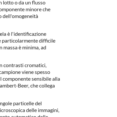
 lotto o da un flusso
n componente minore che
o dell'omogeneità
ela è l'identificazione
 particolarmente difficile
 in massa è minima, ad
n contrasti cromatici,
il campione viene spesso
l componente sensibile alla
 Lambert-Beer, che collega
ngole particelle del
croscopica delle immagini,
mento automatico delle