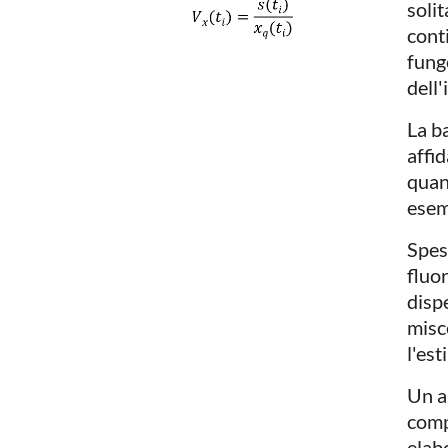
soli
cont
fung
dell'
La ba
affi
quan
esem
Spes
fluor
disp
misc
l'es
Un a
comp
elab