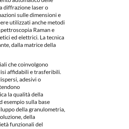
a diffrazione laser o
mazioni sulle dimensioni e
ere utilizzati anche metodi
la spettroscopia Raman e
ici ed elettrici. La tecnica
nte, dalla matrice della
iali che coinvolgono
si affidabili e trasferibili.
spersi, adesivi o
e tendono
ica la qualità della
ad esempio sulla base
viluppo della granulometria,
oluzione, della
ietà funzionali del