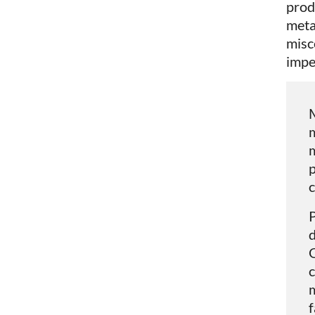
prodo
metal
misc
impe
M
m
m
p
c
P
d
c
m
f