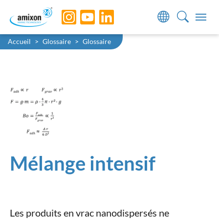
Skip to main navigation
Skip to main content
Skip to page footer
You are here:
Accueil
Glossaire
Glossaire
Mélange intensif
Les produits en vrac nanodispersés ne